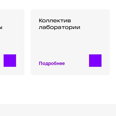
абораторы
Коллектив лаборатории
Коллектив
ы
лаборатории
Подробнее