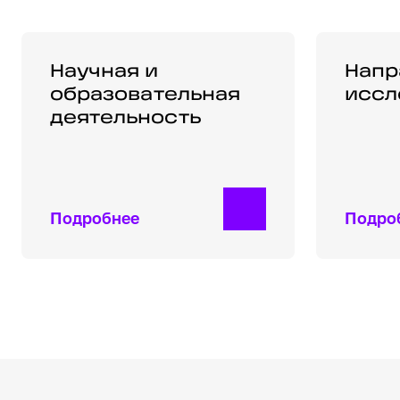
Научная и образовательная деятельно
Научная и
Напра
Напр
образовательная
иссл
деятельность
Подробнее
Подро