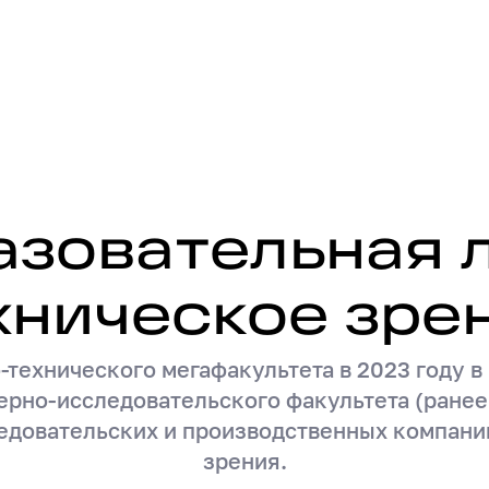
жировка
Дополнительное профессиональное обра
азовательная 
боратория «Техническое зре
хническое зре
-технического мегафакультета в 2023 году 
рно-исследовательского факультета (ранее 
едовательских и производственных компаний
зрения.