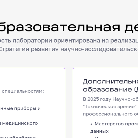
 деятельность
образовательная д
ость лаборатории ориентирована на реализа
 Стратегии развития научно-исследовательс
Дополнительное 
Дополнительн
образование (
о специальностям:
В 2025 году Научно-о
"Техническое зрение"
ронные приборы и
профессионального о
ия медицинского
Мастерство пром
данных
ие и обработки