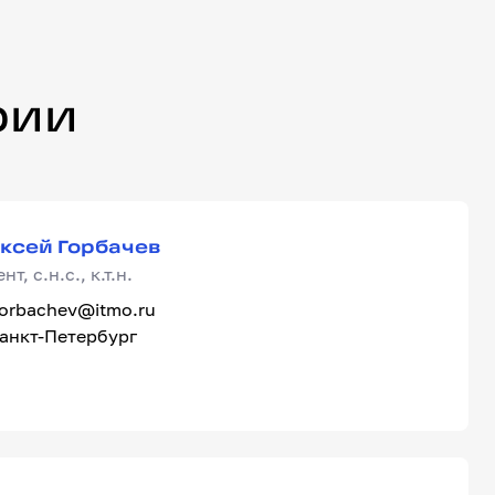
рии
ксей Горбачев
ксей Горбачев
т, с.н.с., к.т.н.
orbachev@itmo.ru
анкт-Петербург