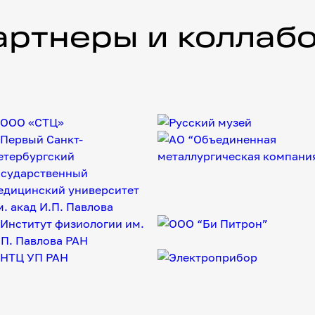
аторы
артнеры и коллаб