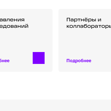
сть
вления исследований
авления
Партнёры и колл
Партнёры и
едований
коллаборатор
бнее
Подробнее