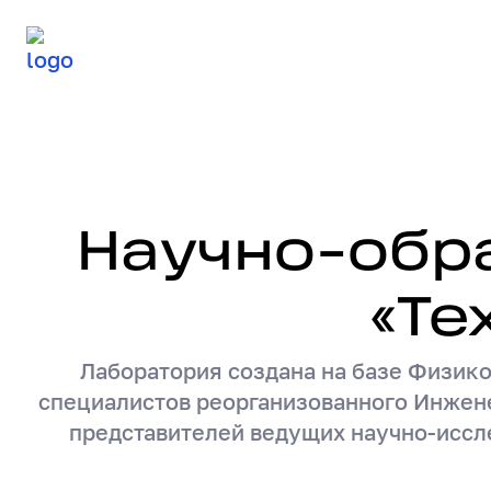
О лаборатории
Ста
Научно-обр
Научно-образовательная ла
«Те
Лаборатория создана на базе Физико
специалистов реорганизованного Инжене
представителей ведущих научно-иссл