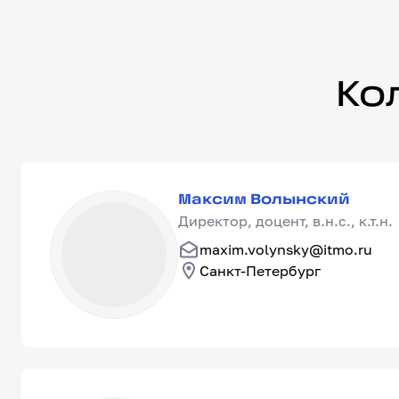
Коллектив лаборатории
Ко
Максим Волынский
Максим Волынский
Директор, доцент, в.н.с., к.т.н.
maxim.volynsky@itmo.ru
Санкт-Петербург