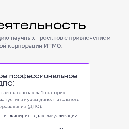
еятельность
цию научных проектов с привлечением
кой корпорации ИТМО.
профессиональное образование (ДПО)
ое профессиональное
ДПО)
бразовательная лаборатория
 запустила курсы дополнительного
бразования (ДПО):
т-инжиниринга для визуализации