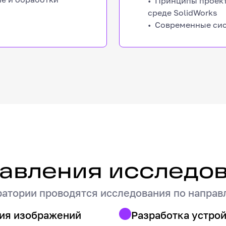
​​​Принципы прое
среде SolidWorks
Современные си
й
авления исследо
ратории проводятся исследования по направ
ия изображений
Разработка устрой