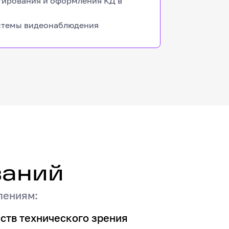
ктирования и оформления КД в
стемы видеонаблюдения
ваний
лениям:
ств технического зрения