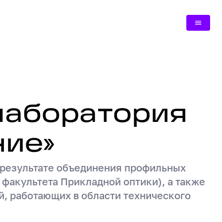
зование (ДПО)
лаборатория
ние»
ние»
в результате объединения профильных
факультета Прикладной оптики), а также
, работающих в области технического